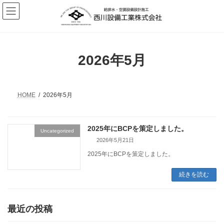
コ
ナ
ン
ビ
テ
ゲ
ン
ー
ツ
シ
へ
ョ
2026年5月
ス
ン
キ
に
ッ
移
プ
動
HOME
2026年5月
2025年にBCPを策定しました。
Uncategorized
2026年5月21日
2025年にBCPを策定しました。
続きを読む
最近の投稿