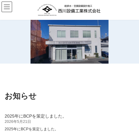
コ
ナ
ン
ビ
テ
ゲ
ン
ー
ツ
シ
へ
ョ
ス
ン
キ
に
ッ
移
プ
動
お知らせ
2025年にBCPを策定しました。
2026年5月21日
2025年にBCPを策定しました。