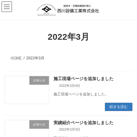
コ
ナ
ン
ビ
テ
ゲ
ン
ー
ツ
シ
へ
ョ
2022年3月
ス
ン
キ
に
ッ
移
プ
動
HOME
2022年3月
施工現場ページを追加しました
お知らせ
2022年3月4日
施工現場ページを追加しました。
続きを読む
実績紹介ページを追加しました
お知らせ
2022年3月3日