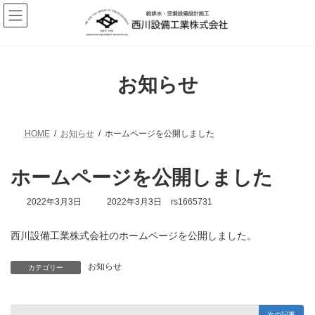
コ
ナ
ン
ビ
テ
ゲ
ン
ー
ツ
シ
へ
ョ
お知らせ
ス
ン
キ
に
ッ
移
プ
動
HOME
お知らせ
ホームページを公開しました
ホームページを公開しました
最
2022年3月3日
2022年3月3日
rs1665731
終
更
西川設備工業株式会社のホームページを公開しました。
新
日
時
お知らせ
カテゴリー
:
次の記事